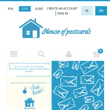
CREATE AN ACCOUNT
PLN
USD
EURO
PL
EN
SIGN IN